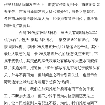
作第336场新闻发布会上，市委宣传部副部长、市政府新闻
办主任、市政府新闻发言人徐和建介绍，当务之急是将岳
各庄市场疫情关联风险人员，尽快排查管控到位，坚决遏
制疫情扩散蔓延。
台湾“风传媒”网站5日称，当天共有6架解放军军
机“扰台”，包括1架运-8反潜机、1架空警-500预警机、2架
轰-6轰炸机、1架卡-28反潜直升机和1架运-8远干机。其中
最让人联想的是，卡-28反潜直升机的航迹“凭空出现”，它
属于舰载机，其突然现踪代表该处有解放军大型水面舰停
驻并实施操演。报道称，“扰台”解放军是否与辽宁舰编队有
关，外界不得而知，但时间点之巧合引发关注，也显示台
湾周边海空域动态有着超乎想像的“热闹”。
目前，我们在加紧推动外卖等电商平台骑手复
工，不断加大运力，但不少骑手因为封控原因还无法上
岗，让市民感觉到末端配送不畅。为此，我们推动电商平