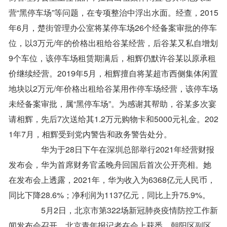
营“黑停车场”等问题，在专项整治中浮出水面。经查，2015
年6月，楚街管理办公室将某停车场26个经备案审批的停车
位，以3万元/年的价格出租给谷某经营，后谷某又私自增划
9个车位，该停车场租赁期满后，相辉仍默许谷某以原承租
价继续经营。2019年5月，相辉擅自将某超市西侧集体闲置
地块以2万元/年价格出租给谷某用作停车场经营，该停车场
未经备案审批，属“黑停车场”。为感谢其帮助，谷某多次宴
请相辉，先后7次送给其1.2万元购物卡和5000元礼金。202
1年7月，相辉受到党内警告和政务警告处分。
华为于28日下午在深圳总部举行2021年经营财报
发布会，华为首席财务官孟晚舟回国后首次公开亮相。她
在发布会上透露，2021年，华为收入为6368亿元人民币，
同比下降28.6%；净利润为1137亿元，同比上升75.9%。
5月2日，北京市第322场新冠肺炎疫情防控工作新
闻发布会召开。北京青年报记者在会上获悉，朝阳区副区