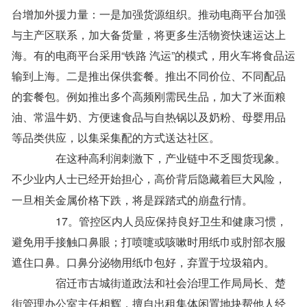
台增加外援力量：一是加强货源组织。推动电商平台加强
与主产区联系，加大备货量，将更多生活物资快速运达上
海。有的电商平台采用“铁路 汽运”的模式，用火车将食品运
输到上海。二是推出保供套餐。推出不同价位、不同配品
的套餐包。例如推出多个高频刚需民生品，加大了米面粮
油、常温牛奶、方便速食品与自热锅以及奶粉、母婴用品
等品类供应，以集采集配的方式送达社区。
在这种高利润刺激下，产业链中不乏囤货现象。
不少业内人士已经开始担心，高价背后隐藏着巨大风险，
一旦相关金属价格下跌，将是踩踏式的崩盘行情。
17。管控区内人员应保持良好卫生和健康习惯，
避免用手接触口鼻眼；打喷嚏或咳嗽时用纸巾或肘部衣服
遮住口鼻。口鼻分泌物用纸巾包好，弃置于垃圾箱内。
宿迁市古城街道政法和社会治理工作局局长、楚
街管理办公室主任相辉，擅自出租集体闲置地块帮他人经