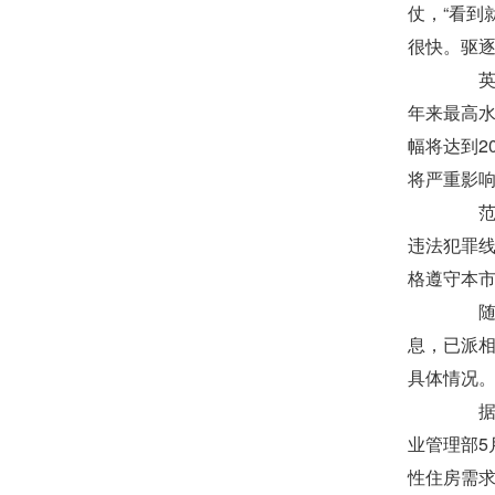
仗，“看到
很快。驱
英国
年来最高水
幅将达到2
将严重影
范宏
违法犯罪
格遵守本
随后
息，已派相
具体情况。
据辽
业管理部5
性住房需