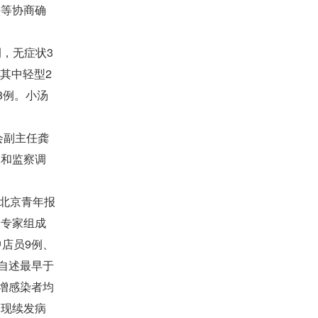
平等协商确
，无症状3
其中轻型2
8例。小汤
会副主任龚
查和监察调
北京青年报
炎专家组成
店员9例、
自述最早于
增感染者均
出现续发病