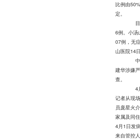
比例由50
定。
目前地
6例。小汤
07例，无
山医院14
中央
建华涉嫌
查。
4月
记者从现
员庞星火介
家属及同住
4月1日发
来自管控