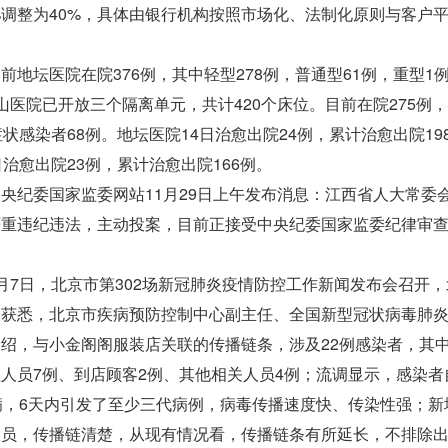
%调整为40%，具体由银行机构按照市场化、法制化原则与客户
坛医院在院376例，其中轻型278例，普通型61例，重型1例
山医院已开放三个隔离单元，共计420个床位。目前在院275例，
症状感染者68例。地坛医院14日治愈出院24例，累计治愈出院19
日治愈出院23例，累计治愈出院166例。
纪委国家监委网站11月29日上午发布消息：江西省人大常委
严重违纪违法，主动投案，目前正接受中央纪委国家监委纪律审
7日，北京市第302场新冠肺炎疫情防控工作新闻发布会召开，
场获悉，北京市疾病预防控制中心副主任、全国新型冠状病毒肺
绍，与小金阁阁服装店关联的传播链条，涉及22例感染者，其中
人员7例、到店顾客2例、其他相关人员4例；流调显示，感染者
病，6天内引发了至少三代病例，病毒传播速度快、传染性强；新
人员，传播链清楚，从现有情况看，传播链条有所延长，不排除