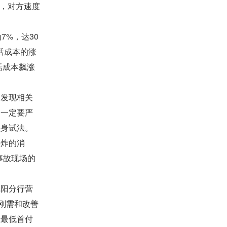
里，对方速度
%，达30
活成本的涨
活成本飙涨
发现相关
，一定要严
以身试法。
炸的消
事故现场的
阳分行营
刚需和改善
款最低首付