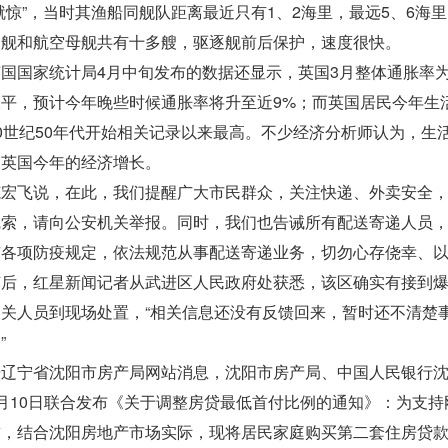
就惊”，当时其渔船同舰队距离最近只有1、2海里，最远5、6海
逐舰和航空母舰共有十多艘，驱逐舰前后保护，速度很快。
国家统计局4月中旬发布的数据还显示，英国3月整体通胀率为7
平，预计今年晚些时候通胀率将升至近9%；而英国居民今年生
0世纪50年代开始相关记录以来最高。不少经济分析师认为，生
响英国今年的经济增长。
飞说，在此，我们提醒广大市民群众，关注快递、外卖安全，
线索，请向公安机关举报。同时，我们也告诫所有配送寄递人员
市各项防疫规定，依法规范从事配送寄递业务，切勿心存侥幸、
，红星新闻记者从武进区人民政府处获悉，该区确实有接到爆
关人员到现场处置，“相关信息还没有反馈回来，暂时还不清楚
”
宁省沈阳市房产局网站消息，沈阳市房产局、中国人民银行沈
月10日联合发布《关于调整房贷最低首付比例的通知》：为支持
求，结合沈阳房地产市场实际，现将居民家庭购买第二套住房贷