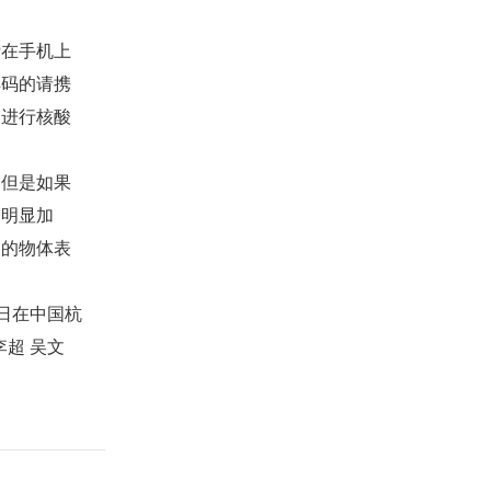
在手机上
样码的请携
点进行核酸
但是如果
会明显加
染的物体表
日在中国杭
超 吴文