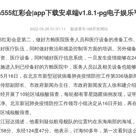
h555红彩会|app下载安卓端v1.8.1-pg电子娱
2022-05-26 01:01:11
极速赛车168开奖网站
555红彩会是第二，做好方舱医院医务人员和医疗设备的准备工作
建好医疗队伍，同时做好救治和感染控制等方面的培训。另外储
资、医疗设备，同时铺好医疗信息系统，一旦发生疫情能够在2
设施进入到已经备好的方舱医院中，医务人员以及相关设备也能
月16日，在北京市新型冠状病毒肺炎疫情防控工作第336场新
宣传部副部长、市政府新闻办主任、市政府新闻发言人徐和建介
经开展了10轮区域核酸筛查，每轮都有零星隐匿病例发现，证
净。北京新冠肺炎疫情防控工作领导小组决定从16日开始，再在
轮区域核酸筛查。
冠达描述，他看到疑似航母舰队的位置约在东海南部的海域，
度58分、东经124度47分。他表示，讨海50多年，第一次看到这