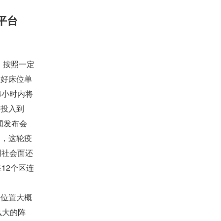
乐平台
。按照一定
备好床位单
4小时内将
够投入到
闻发布会
绍，这轮疫
明社会面还
12个区连
位置大概
么大的阵