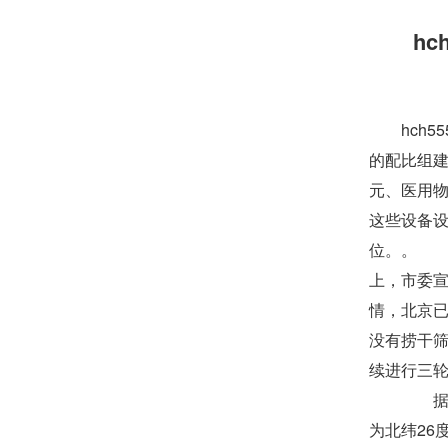
hc
hch
的配比组
元、医用物
这些设备
位。。 5
上，市委
情，北京已
没有捞干筛
续进行三
据江
为北纬26