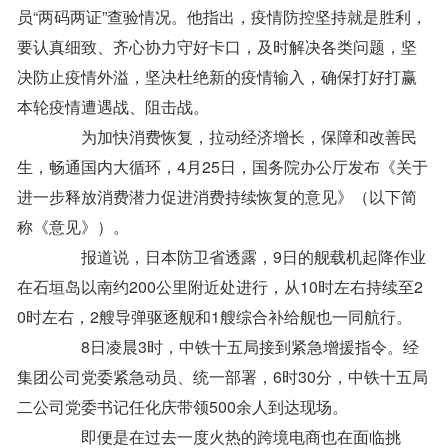
员“两码两证”查验情况。他指出，疫情防控坚持就是胜利，
要认真细致、齐心协力守好卡口，及时解决各类问题，坚
决防止疫情外溢，坚决杜绝新的疫情输入，确保打好打赢
本轮疫情遭遇战、阻击战。
为加快消费恢复，拉动经济增长，保障和改善民
生，畅通国内大循环，4月25日，国务院办公厅发布《关于
进一步释放消费潜力促进消费持续恢复的意见》（以下简
称《意见》）。
报道说，日本防卫省透露，9日的舰载机起降作业
在石垣岛以南约200公里附近处进行，从10时左右持续至2
0时左右，2艘导弹驱逐舰和1艘综合补给舰也一同航行。
8日凌晨3时，中铁十五局接到紧急增援指令。经
集团公司党委紧急动员、统一部署，6时30分，中铁十五局
二公司党委书记任化庆带领500余人到达现场。
即便是在过去一度火热的跨境电商也在面临挑