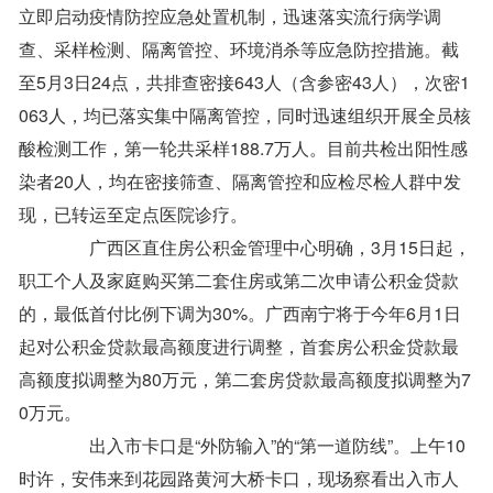
立即启动疫情防控应急处置机制，迅速落实流行病学调
查、采样检测、隔离管控、环境消杀等应急防控措施。截
至5月3日24点，共排查密接643人（含参密43人），次密1
063人，均已落实集中隔离管控，同时迅速组织开展全员核
酸检测工作，第一轮共采样188.7万人。目前共检出阳性感
染者20人，均在密接筛查、隔离管控和应检尽检人群中发
现，已转运至定点医院诊疗。
广西区直住房公积金管理中心明确，3月15日起，
职工个人及家庭购买第二套住房或第二次申请公积金贷款
的，最低首付比例下调为30%。广西南宁将于今年6月1日
起对公积金贷款最高额度进行调整，首套房公积金贷款最
高额度拟调整为80万元，第二套房贷款最高额度拟调整为7
0万元。
出入市卡口是“外防输入”的“第一道防线”。上午10
时许，安伟来到花园路黄河大桥卡口，现场察看出入市人