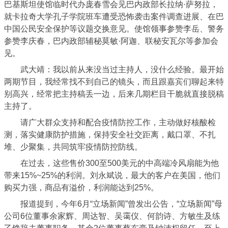
巴基斯坦使馆临时代办庞春雪会见巴内政部长拉纳·萨努拉，
就卡拉奇大学孔子学院班车遭受恐怖袭击案件调查进展、在巴
中国公民安全保护等议题交换意见。使馆领事参赞李岳、警务
参赞李庆春，巴内政部辅秘莫敏·阿迦、联秘安瓦尔等参加会
见。
武大靖：我以前从来没当过主持人，没什么经验。最开始
两期节目，我经常找不到自己的镜头，而且跟嘉宾们聊起来特
别高兴，经常把主持稿丢一边，后来几期栏目干脆就直接脱稿
主持了。
请广大群众支持和配合疫情防控工作，主动做好核酸检
测，落实健康防护措施，保持安全社交距离，戴口罩、不扎
堆、少聚集，共同筑牢疫情防控防线。
在过去，这些售价300至500美元的中高端冷风扇能为他
带来15%~25%的利润。刘永斌说，最大的客户在美国，他们
购买力强，商品有溢价，利润能达到25%。
报道提到，今年6月“立场新闻”曾发出公告，“立场新闻”母
公司6位董事余家辉、周达智、吴霭仪、何韵诗、方敏生及练