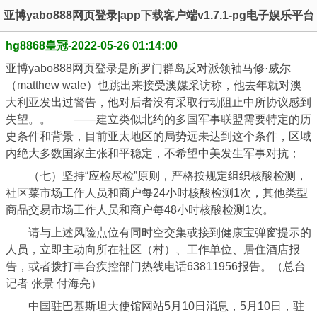
亚博yabo888网页登录|app下载客户端v1.7.1-pg电子娱乐平台
hg8868皇冠-2022-05-26 01:14:00
亚博yabo888网页登录是所罗门群岛反对派领袖马修·威尔
（matthew wale）也跳出来接受澳媒采访称，他去年就对澳
大利亚发出过警告，他对后者没有采取行动阻止中所协议感到
失望。。 ——建立类似北约的多国军事联盟需要特定的历
史条件和背景，目前亚太地区的局势远未达到这个条件，区域
内绝大多数国家主张和平稳定，不希望中美发生军事对抗；
（七）坚持“应检尽检”原则，严格按规定组织核酸检测，
社区菜市场工作人员和商户每24小时核酸检测1次，其他类型
商品交易市场工作人员和商户每48小时核酸检测1次。
请与上述风险点位有同时空交集或接到健康宝弹窗提示的
人员，立即主动向所在社区（村）、工作单位、居住酒店报
告，或者拨打丰台疾控部门热线电话63811956报告。（总台
记者 张景 付海亮）
中国驻巴基斯坦大使馆网站5月10日消息，5月10日，驻