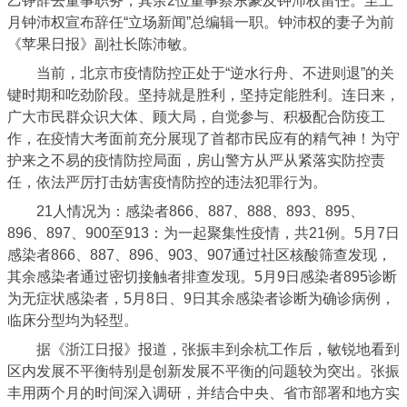
乙铮辞去董事职务，其余2位董事蔡东豪及钟沛权留任。至上
月钟沛权宣布辞任“立场新闻”总编辑一职。钟沛权的妻子为前
《苹果日报》副社长陈沛敏。
当前，北京市疫情防控正处于“逆水行舟、不进则退”的关
键时期和吃劲阶段。坚持就是胜利，坚持定能胜利。连日来，
广大市民群众识大体、顾大局，自觉参与、积极配合防疫工
作，在疫情大考面前充分展现了首都市民应有的精气神！为守
护来之不易的疫情防控局面，房山警方从严从紧落实防控责
任，依法严厉打击妨害疫情防控的违法犯罪行为。
21人情况为：感染者866、887、888、893、895、
896、897、900至913：为一起聚集性疫情，共21例。5月7日
感染者866、887、896、903、907通过社区核酸筛查发现，
其余感染者通过密切接触者排查发现。5月9日感染者895诊断
为无症状感染者，5月8日、9日其余感染者诊断为确诊病例，
临床分型均为轻型。
据《浙江日报》报道，张振丰到余杭工作后，敏锐地看到
区内发展不平衡特别是创新发展不平衡的问题较为突出。张振
丰用两个月的时间深入调研，并结合中央、省市部署和地方实