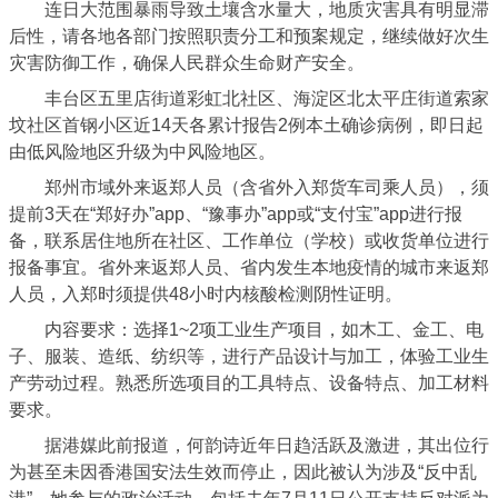
连日大范围暴雨导致土壤含水量大，地质灾害具有明显滞
后性，请各地各部门按照职责分工和预案规定，继续做好次生
灾害防御工作，确保人民群众生命财产安全。
丰台区五里店街道彩虹北社区、海淀区北太平庄街道索家
坟社区首钢小区近14天各累计报告2例本土确诊病例，即日起
由低风险地区升级为中风险地区。
郑州市域外来返郑人员（含省外入郑货车司乘人员），须
提前3天在“郑好办”app、“豫事办”app或“支付宝”app进行报
备，联系居住地所在社区、工作单位（学校）或收货单位进行
报备事宜。省外来返郑人员、省内发生本地疫情的城市来返郑
人员，入郑时须提供48小时内核酸检测阴性证明。
内容要求：选择1~2项工业生产项目，如木工、金工、电
子、服装、造纸、纺织等，进行产品设计与加工，体验工业生
产劳动过程。熟悉所选项目的工具特点、设备特点、加工材料
要求。
据港媒此前报道，何韵诗近年日趋活跃及激进，其出位行
为甚至未因香港国安法生效而停止，因此被认为涉及“反中乱