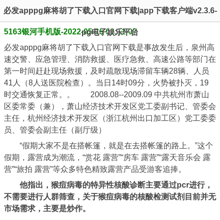
必发apppg麻将胡了下载入口官网下载|app下载客户端v2.3.6-
5163银河手机版-2022-05-26 01:11:07
pg电子娱乐平台
必发apppg麻将胡了下载入口官网下载是事故发生后，泉州高
速交警、应急管理、消防救援、医疗急救、高速公路等部门在
第一时间赶赴现场救援，及时疏散现场滞留车辆28辆、人员
41人（8人送医院检查）。当日14时09分，火势被扑灭，19
时交通恢复正常。。 2008.08--2009.09 中共杭州市萧山
区委常委（兼），萧山经济技术开发区党工委副书记、管委会
主任，杭州经济技术开发区（浙江杭州出口加工区）党工委委
员、管委会副主任（副厅级）
“假期大家不是在搭帐篷，就是在去搭帐篷的路上。”这个
假期，露营成为潮流，“赏花 露营”“房车 露营”“露天音乐会 露
营”“旅拍 露营”等众多特色精致露营产品受游客追捧。
他指出，猴痘病毒的特异性核酸诊断主要通过pcr进行，
不需要进行人群筛查，关于猴痘病毒的核酸检测试剂目前并无
市场需求，主要是炒作。