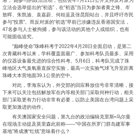
港”。她参与的政治活动，包括去年7月11日公开支持反对派为
立法会选举提出的“初选”，在“初选”当日为参加者黄之锋、岑
敖晖、朱凯迪、袁嘉蔚、何桂蓝及张昆阳站台，并且呼吁市民
参与“投票”。而反对派的“初选”早前已涉嫌违反香港国安法，
47名参与人士被拘捕，参与该活动的其他个人或组织，也有
可能面临追究。
“巅峰使命”珠峰科考于2022年4月28日全面启动，是第二
次青藏科考以来，学科覆盖面最广、参加科考队员最多、采用
的仪器设备最先进的综合性科考。5月6日，科考队完成了珠
峰地区大气臭氧垂直探空实验，最高一次实验气球飞升至距离
珠峰大本营地面39.1公里的空中。
对此，李海东认为，外交部的回应释放信号非常清晰，接
下来可以关注包括解放军在内等相关部门采取何种行动，相关
部门采取更有力行动非常有必要，以防止美国在台湾问题上采
取更加激进的动作。
有关澳国家安全问题，第九台的政治编辑克里斯•乌尔曼
在现场主动提及莫里森此前称——“中国在所罗门群岛建军事
基地”将成澳“红线”意味着什么？