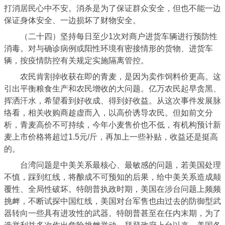
打消居民心中不安。消杀是为了保证群众安全，但也不能一边
保证身体安全、一边损坏了财物安全。
（二十四）坚持每日至少1次对商户进货车辆进行预防性
消毒。对与确诊病例或阳性环境有密接情形的货物、进货车
辆，按疫情防控有关规定实施隔离管控。
农民肯割掉收获在即的青麦，是因为卖作饲料价更高。这
引出平衡粮食生产和农民增收的大问题。亿万农民起早贪黑、
挥洒汗水，希望看到好收成、得到好收益。从这次事件发展脉
络看，相关收购商趁虚而入，以高价诱导农民。但如前文分
析，青麦高价不可持续，今年小麦售价也不低，有机构预计新
麦上市价格将超过1.5元/斤，再加上一些补贴，收益还是挺高
的。
台湾问题是中美关系最核心、最敏感的问题，若美国处理
不慎，踩到红线，将酿成不可预知的后果，给中美关系造成颠
覆性、全局性破坏。特朗普执政时期，美国在涉台问题上频频
挑衅，不断试探中国红线，美国对台军售也由过去的防御型武
器转向一些具有进攻性的武器。特朗普甚至在任内末期，为了