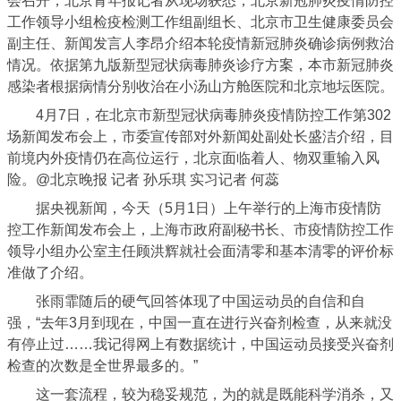
会召开，北京青年报记者从现场获悉，北京新冠肺炎疫情防控
工作领导小组检疫检测工作组副组长、北京市卫生健康委员会
副主任、新闻发言人李昂介绍本轮疫情新冠肺炎确诊病例救治
情况。依据第九版新型冠状病毒肺炎诊疗方案，本市新冠肺炎
感染者根据病情分别收治在小汤山方舱医院和北京地坛医院。
4月7日，在北京市新型冠状病毒肺炎疫情防控工作第302
场新闻发布会上，市委宣传部对外新闻处副处长盛洁介绍，目
前境内外疫情仍在高位运行，北京面临着人、物双重输入风
险。@北京晚报 记者 孙乐琪 实习记者 何蕊
据央视新闻，今天（5月1日）上午举行的上海市疫情防
控工作新闻发布会上，上海市政府副秘书长、市疫情防控工作
领导小组办公室主任顾洪辉就社会面清零和基本清零的评价标
准做了介绍。
张雨霏随后的硬气回答体现了中国运动员的自信和自
强，“去年3月到现在，中国一直在进行兴奋剂检查，从来就没
有停止过……我记得网上有数据统计，中国运动员接受兴奋剂
检查的次数是全世界最多的。”
这一套流程，较为稳妥规范，为的就是既能科学消杀，又