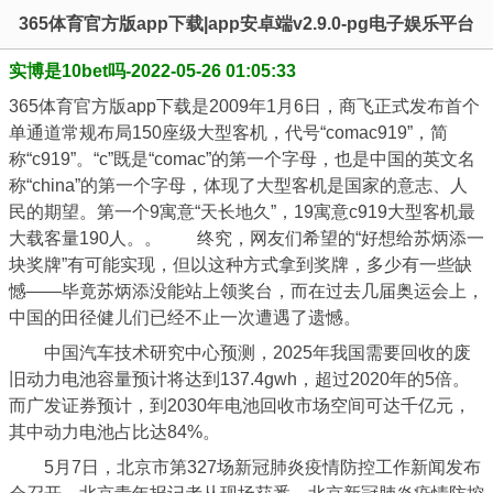
365体育官方版app下载|app安卓端v2.9.0-pg电子娱乐平台
实博是10bet吗-2022-05-26 01:05:33
365体育官方版app下载是2009年1月6日，商飞正式发布首个
单通道常规布局150座级大型客机，代号“comac919”，简
称“c919”。“c”既是“comac”的第一个字母，也是中国的英文名
称“china”的第一个字母，体现了大型客机是国家的意志、人
民的期望。第一个9寓意“天长地久”，19寓意c919大型客机最
大载客量190人。。 终究，网友们希望的“好想给苏炳添一
块奖牌”有可能实现，但以这种方式拿到奖牌，多少有一些缺
憾——毕竟苏炳添没能站上领奖台，而在过去几届奥运会上，
中国的田径健儿们已经不止一次遭遇了遗憾。
中国汽车技术研究中心预测，2025年我国需要回收的废
旧动力电池容量预计将达到137.4gwh，超过2020年的5倍。
而广发证券预计，到2030年电池回收市场空间可达千亿元，
其中动力电池占比达84%。
5月7日，北京市第327场新冠肺炎疫情防控工作新闻发布