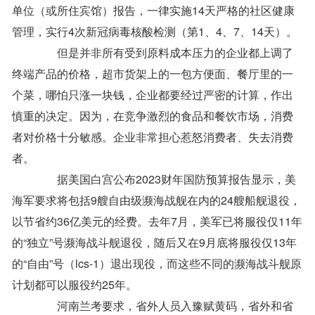
单位（或所住宾馆）报告，一律实施14天严格的社区健康
管理，实行4次新冠病毒核酸检测（第1、4、7、14天）。
但是并非所有受到原料成本压力的企业都上调了
终端产品的价格，超市货架上的一包方便面、餐厅里的一
个菜，哪怕只涨一块钱，企业都要经过严密的计算，作出
慎重的决定。因为，在竞争激烈的食品和餐饮市场，消费
者对价格十分敏感。企业非常担心惹怒消费者、失去消费
者。
据美国白宫公布2023财年国防预算报告显示，美
海军要求将包括9艘自由级濒海战舰在内的24艘船舰退役，
以节省约36亿美元的经费。去年7月，美军已将服役仅11年
的“独立”号濒海战斗舰退役，随后又在9月底将服役仅13年
的“自由”号（lcs-1）退出现役，而这些不同的濒海战斗舰原
计划都可以服役约25年。
河南兰考要求，省外人员入豫赋黄码，省外和省