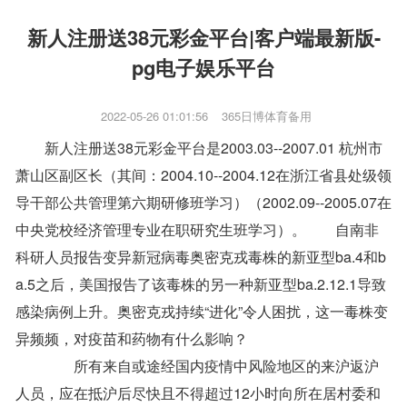
新人注册送38元彩金平台|客户端最新版-
pg电子娱乐平台
2022-05-26 01:01:56
365日博体育备用
新人注册送38元彩金平台是2003.03--2007.01 杭州市
萧山区副区长（其间：2004.10--2004.12在浙江省县处级领
导干部公共管理第六期研修班学习）（2002.09--2005.07在
中央党校经济管理专业在职研究生班学习）。 自南非
科研人员报告变异新冠病毒奥密克戎毒株的新亚型ba.4和b
a.5之后，美国报告了该毒株的另一种新亚型ba.2.12.1导致
感染病例上升。奥密克戎持续“进化”令人困扰，这一毒株变
异频频，对疫苗和药物有什么影响？
所有来自或途经国内疫情中风险地区的来沪返沪
人员，应在抵沪后尽快且不得超过12小时向所在居村委和