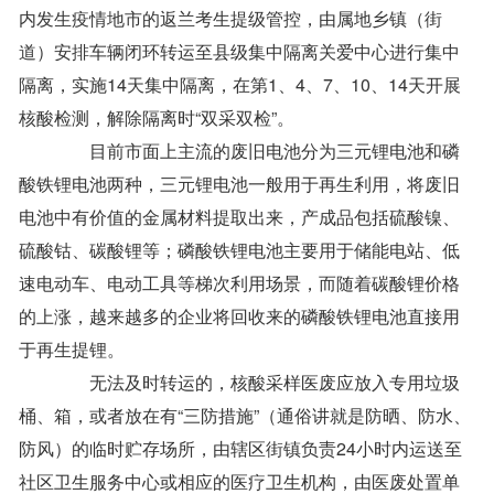
内发生疫情地市的返兰考生提级管控，由属地乡镇（街
道）安排车辆闭环转运至县级集中隔离关爱中心进行集中
隔离，实施14天集中隔离，在第1、4、7、10、14天开展
核酸检测，解除隔离时“双采双检”。
目前市面上主流的废旧电池分为三元锂电池和磷
酸铁锂电池两种，三元锂电池一般用于再生利用，将废旧
电池中有价值的金属材料提取出来，产成品包括硫酸镍、
硫酸钴、碳酸锂等；磷酸铁锂电池主要用于储能电站、低
速电动车、电动工具等梯次利用场景，而随着碳酸锂价格
的上涨，越来越多的企业将回收来的磷酸铁锂电池直接用
于再生提锂。
无法及时转运的，核酸采样医废应放入专用垃圾
桶、箱，或者放在有“三防措施”（通俗讲就是防晒、防水、
防风）的临时贮存场所，由辖区街镇负责24小时内运送至
社区卫生服务中心或相应的医疗卫生机构，由医废处置单