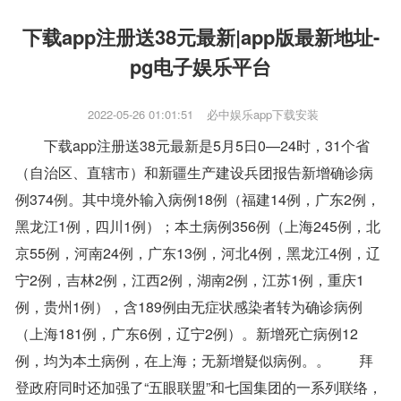
下载app注册送38元最新|app版最新地址-
pg电子娱乐平台
2022-05-26 01:01:51
必中娱乐app下载安装
下载app注册送38元最新是
5
月
5
日
0—24
时，
31
个省
（自治区、直辖市）和新疆生产建设兵团报告新增确诊病
例
374
例。其中境外输入病例
18
例（福建
14
例，广东
2
例，
黑龙江
1
例，四川
1
例）；本土病例
356
例（上海
245
例，北
京
55
例，河南
24
例，广东
13
例，河北
4
例，黑龙江
4
例，辽
宁
2
例，吉林
2
例，江西
2
例，湖南
2
例，江苏
1
例，重庆
1
例，贵州
1
例），含
189
例由无症状感染者转为确诊病例
（上海
181
例，广东
6
例，辽宁
2
例）。新增死亡病例
12
例，均为本土病例，在上海；无新增疑似病例。。 拜
登政府同时还加强了“五眼联盟”和七国集团的一系列联络，