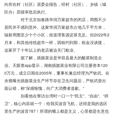
向所在村（社区）居委会报告，经村（社区）、乡镇（城
区办）层级审批后执行。
对于北京知春路华润万家超市的闭店，周围不少
居民并不感到意外。这家华润万家超市占地几千平方米，
辐射周围至少十个小区，按道理客源还算充足。但2022年2
月末，和其他传统超市一样，因租约到期，租金没谈拢，
这家开了十年以上的老店被迫关门歇业。
据了解，插旗菜业是华容县最大的酸菜制造企
业。天眼查app显示，湖南插旗菜业有限公司注册资本120
0万元，成立日期在2005年，董事长兼总经理为严钦武。在
央视曝光插旗菜业生产环节存在卫生问题后，严钦武曾出
面认错，称“深感惭愧，向广大消费者道歉。”
别看他在窜访台湾时一口一个“民主”、“自由”、“捍
卫”，核心内容就一个：给我买波音飞机，还得是我的选区
里生产的波音787！所谓的嘴上都是主义，心里都是生意也