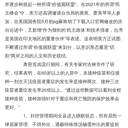
并逐步构筑起一种所谓“价值观联盟”。在2021年的所谓“民
主峰会”中，美方还高调邀请台当局的唐凤、萧美琴等人参
加，在美国国务院5月初pg麻将胡了下载入口官网修改的涉
台论述中，又新增“作为领衔的‘民主政体’和技术强者，台湾
是美国在印太地区的重要伙伴”等表述。这表明美方正试图
不断通过所谓“价值观联盟”来划分，以意识形态蓄意“切
割”两岸之间的人文和历史联结。
奥密克戎流行期间，有关专家对吉林市作了研
究，结果表明，在60岁以上的人群中，未接种疫苗和仅接
种一剂次灭活疫苗者重症的发生率是接种两次、接种三次
疫苗者重症发生率20倍以上。“通过这些数据可以看到全程
接种疫苗，接种加强针对于重症和死亡预防的保护效果会
更好。”
1。封控管理期间全县进入静默状态，所有居民一
律居家管理、不得外出，遇极特殊情况确需外出的要提前