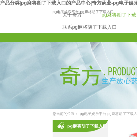
产品分类|pg麻将胡了下载入口的产品中心|奇方药业-pg电子娱
pg电子娱乐平台-pg麻将胡了下载入口
关于奇方
pg麻将胡了下
联系pg麻将胡了下载入口
您当前的位置：
pg电子娱乐平台-pg麻将胡了下载
pg麻将胡了下载入口