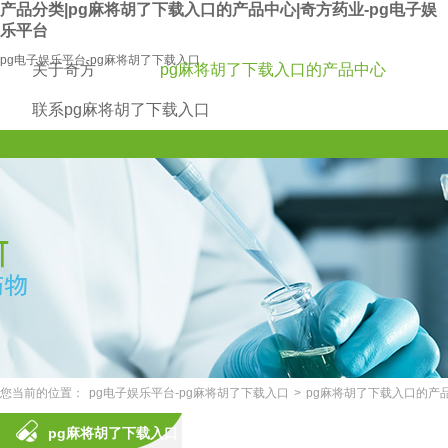
产品分类|pg麻将胡了下载入口的产品中心|奇方药业-pg电子娱
乐平台
pg电子娱乐平台-pg麻将胡了下载入口
关于奇方
pg麻将胡了下载入口的产品中心
联系pg麻将胡了下载入口
您当前的位置：
pg电子娱乐平台-pg麻将胡了下载入口
>
pg麻将胡了下载入口的产
pg麻将胡了下载入口