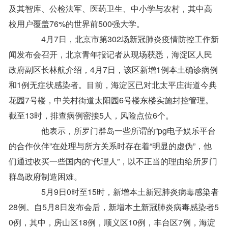
及其智库、公检法军、医药卫生、中小学与农村，其中高
校用户覆盖76%的世界前500强大学。
4月7日，北京市第302场新冠肺炎疫情防控工作新
闻发布会召开，北京青年报记者从现场获悉，海淀区人民
政府副区长林航介绍，4月7日，该区新增1例本土确诊病例
和1例无症状感染者。目前，海淀区已对北太平庄街道今典
花园7号楼，中关村街道太阳园6号楼东楼实施封控管理。
截至13时，排查病例密接5人，风险点位6个。
他表示，所罗门群岛一些所谓的“pg电子娱乐平台
的合作伙伴”在处理与所方关系时存在着“明显的虚伪”，他
们通过收买一些国内的“代理人”，以不正当的理由给所罗门
群岛政府制造困难。
5月9日0时至15时，新增本土新冠肺炎病毒感染者
28例。自5月8日发布会后，新增本土新冠肺炎病毒感染者5
0例，其中，房山区18例，顺义区10例，丰台区7例，海淀