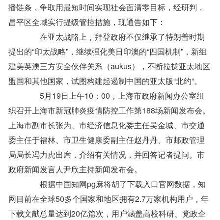
播链条，争取用最短时间实现社会面清零目标，经研判，
昌平区全域实行提级管控措施，现通告如下：
在亚太战略上，拜登政府不仅继承了特朗普时期
提出的“印太战略”，继续强化美日印澳的“四国机制”，新组
建美英澳三方安全伙伴关系（aukus），不断拉拢亚太地区
盟国和其他国家，试图构建起遏制中国的亚太版“北约”。
5月19日上午10：00，上海市政府新闻办公室组
织召开上海市新冠肺炎疫情防控工作第188场新闻发布会。
上海市副市长张为、市经济信息化委主任吴金城、市交通
委主任于福林、市卫生健康委副主任赵丹丹、市邮政管理
局局长冯力虎出席，介绍有关情况，并回答记者提问。市
政府新闻发言人尹欣主持新闻发布会。
根据中国知网pg麻将胡了下载入口官网数据，知
网目前在全球50多个国家和地区拥有2.7万家机构用户，年
下载文献总量达到20亿篇次，用户涵盖高校科研、党政企