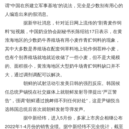
谓“中国在所建立军事基地”的说法，完全是少数别有用心的
人编造出来的假消息。
据新华社消息，针对近日网上流传的“割青麦作饲
料”短视频，中国奶业协会副秘书长陈绍祜17日表示，在黄
淮海地区的少数奶牛养殖场有用小麦作青贮饲料的现象，
其中大多数是养殖场在配套饲草料地上轮作倒茬种小麦，
也有个别养殖场就地就近收储了一些小麦，但不是大规模
的、面积很小，黄淮海地区大型奶牛场青贮饲料缺口并不
大，通过调剂调配可以解决。
朝鲜的试射活动引发美日韩的强烈反应。
韩国候
任总统尹锡悦在社交媒体上就朝鲜发射导弹提出“严正警
告”，强调“朝鲜通过挑衅得不到任何好处”，这是尹锡悦当
选韩国总统后首次就朝鲜发射导弹发声。
据中新经纬，进入5月份，多家上市房企相继公布
2022年1-4月份的销售业绩。据中新经纬不完全统计，截至