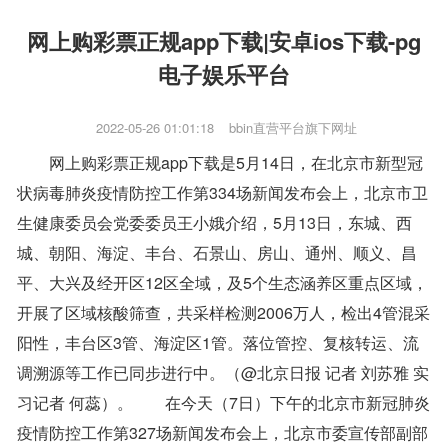
网上购彩票正规app下载|安卓ios下载-pg
电子娱乐平台
2022-05-26 01:01:18
bbin直营平台旗下网址
网上购彩票正规app下载是5月14日，在北京市新型冠
状病毒肺炎疫情防控工作第334场新闻发布会上，北京市卫
生健康委员会党委委员王小娥介绍，5月13日，东城、西
城、朝阳、海淀、丰台、石景山、房山、通州、顺义、昌
平、大兴及经开区12区全域，及5个生态涵养区重点区域，
开展了区域核酸筛查，共采样检测2006万人，检出4管混采
阳性，丰台区3管、海淀区1管。落位管控、复核转运、流
调溯源等工作已同步进行中。（@北京日报 记者 刘苏雅 实
习记者 何蕊）。 在今天（7日）下午的北京市新冠肺炎
疫情防控工作第327场新闻发布会上，北京市委宣传部副部