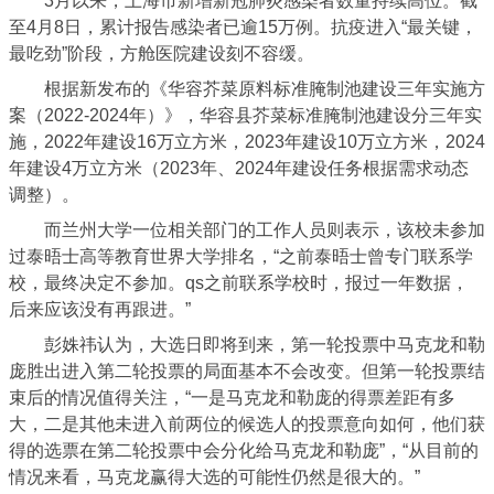
3月以来，上海市新增新冠肺炎感染者数量持续高位。截
至4月8日，累计报告感染者已逾15万例。抗疫进入“最关键，
最吃劲”阶段，方舱医院建设刻不容缓。
根据新发布的《华容芥菜原料标准腌制池建设三年实施方
案（2022-2024年）》，华容县芥菜标准腌制池建设分三年实
施，2022年建设16万立方米，2023年建设10万立方米，2024
年建设4万立方米（2023年、2024年建设任务根据需求动态
调整）。
而兰州大学一位相关部门的工作人员则表示，该校未参加
过泰晤士高等教育世界大学排名，“之前泰晤士曾专门联系学
校，最终决定不参加。qs之前联系学校时，报过一年数据，
后来应该没有再跟进。”
彭姝祎认为，大选日即将到来，第一轮投票中马克龙和勒
庞胜出进入第二轮投票的局面基本不会改变。但第一轮投票结
束后的情况值得关注，“一是马克龙和勒庞的得票差距有多
大，二是其他未进入前两位的候选人的投票意向如何，他们获
得的选票在第二轮投票中会分化给马克龙和勒庞”，“从目前的
情况来看，马克龙赢得大选的可能性仍然是很大的。”