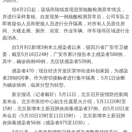
为阴性。
但4月2日起，该场所陆续发现混管核酸检测异常情况，
并进行采样复核。自发现第一例核酸检测异常后，公司车队立
即将疑似人员和密接人员进行分开隔离，对所有人员居住房
间、大楼走廊、厕所、浴室、作业车辆、停车场等区域进行全
面消杀。
自5月9日新增3例本土感染者以来，据四川省广安市卫健
委，截至5月16日24时，广安市累计报告本土感染者588例，
其中，确诊病例49例，无症状感染者539例。
感染者470：现住经济开发区荣华街道科创家园，为感染
者288的同事。作为密切接触者进行集中隔离， 5月1日诊断
为确诊病例，临床分型为轻型。
新京报讯（记者戴轩）5月11日，北京召开疫情防控新闻
发布会。北京市疾控中心副主任庞星火介绍，5月11日0时至
15时，北京新增本土新冠肺炎病毒感染者37例。自5月10日发
布会后（5月10日15时至11日15时），北京新增本土新冠肺
炎病毒感染者56例（感染者975至1030）。