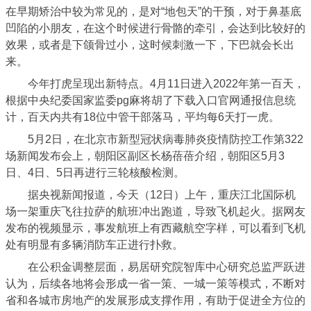
在早期矫治中较为常见的，是对“地包天”的干预，对于鼻基底
凹陷的小朋友，在这个时候进行骨骼的牵引，会达到比较好的
效果，或者是下颌骨过小，这时候刺激一下，下巴就会长出
来。
今年打虎呈现出新特点。4月11日进入2022年第一百天，
根据中央纪委国家监委pg麻将胡了下载入口官网通报信息统
计，百天内共有18位中管干部落马，平均每6天打一虎。
5月2日，在北京市新型冠状病毒肺炎疫情防控工作第322
场新闻发布会上，朝阳区副区长杨蓓蓓介绍，朝阳区5月3
日、4日、5日再进行三轮核酸检测。
据央视新闻报道，今天（12日）上午，重庆江北国际机
场一架重庆飞往拉萨的航班冲出跑道，导致飞机起火。据网友
发布的视频显示，事发航班上有西藏航空字样，可以看到飞机
处有明显有多辆消防车正进行扑救。
在公积金调整层面，易居研究院智库中心研究总监严跃进
认为，后续各地将会形成一省一策、一城一策等模式，不断对
省和各城市房地产的发展形成支撑作用，有助于促进全方位的