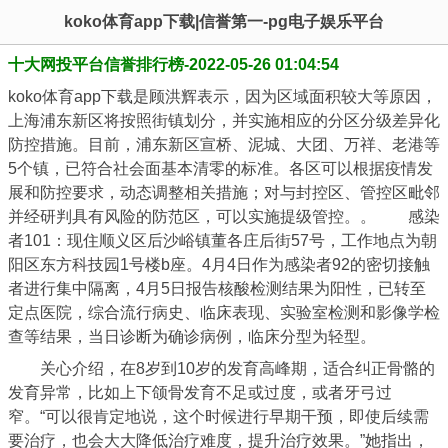
koko体育app下载|信誉第一-pg电子娱乐平台
十大网投平台信誉排行榜-2022-05-26 01:04:54
koko体育app下载是顾洪辉表示，因为区域面积较大等原因，
上海浦东新区将按照街镇划分，并实施相应的分区分级差异化
防控措施。目前，浦东新区宣桥、泥城、大团、万祥、老港等
5个镇，已符合社会面基本清零的标准。各区可以根据疫情发
展和防控要求，动态调整相关措施；对与封控区、管控区毗邻
并经研判具有风险的防范区，可以实施提级管控。。 感染
者101：现住顺义区后沙峪镇董各庄后街57号，工作地点为朝
阳区东方科技园1号楼b座。4月4日作为感染者92的密切接触
者进行集中隔离，4月5日报告核酸检测结果为阳性，已转至
定点医院，综合流行病史、临床表现、实验室检测和影像学检
查等结果，当日诊断为确诊病例，临床分型为轻型。
关心介绍，在8岁到10岁的发育高峰期，适合纠正骨骼的
发育异常，比如上下颌骨发育不足或过度，或者牙弓过
窄。“可以很肯定地说，这个时候进行早期干预，即使后续需
要治疗，也会大大降低治疗难度，提升治疗效果。”她指出，