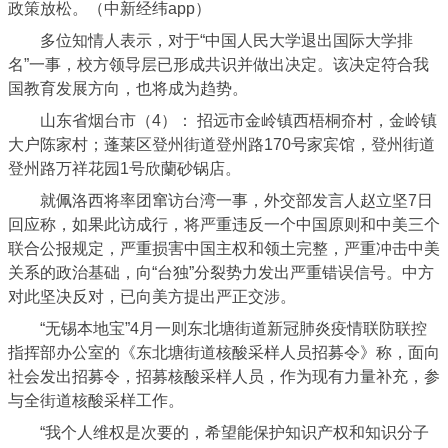
政策放松。（中新经纬app）
多位知情人表示，对于“中国人民大学退出国际大学排
名”一事，校方领导层已形成共识并做出决定。该决定符合我
国教育发展方向，也将成为趋势。
山东省烟台市（4）： 招远市金岭镇西梧桐夼村，金岭镇
大户陈家村；蓬莱区登州街道登州路170号家宾馆，登州街道
登州路万祥花园1号欣蘭砂锅店。
就佩洛西将率团窜访台湾一事，外交部发言人赵立坚7日
回应称，如果此访成行，将严重违反一个中国原则和中美三个
联合公报规定，严重损害中国主权和领土完整，严重冲击中美
关系的政治基础，向“台独”分裂势力发出严重错误信号。中方
对此坚决反对，已向美方提出严正交涉。
“无锡本地宝”4月一则东北塘街道新冠肺炎疫情联防联控
指挥部办公室的《东北塘街道核酸采样人员招募令》称，面向
社会发出招募令，招募核酸采样人员，作为现有力量补充，参
与全街道核酸采样工作。
“我个人维权是次要的，希望能保护知识产权和知识分子