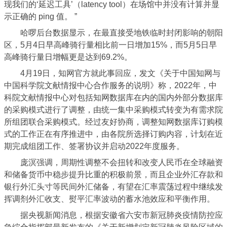
现我们的‘延迟工具’（latency tool）在场馆中并没有计算并显
示正确的 ping 值。 ”
哈啰后台数据显示，在最直接受地铁临时封闭影响的朝阳
区，5月4日早高峰骑行量相比前一日增加15%，而5月5日早
高峰骑行量日增幅更是达到69.2%。
4月19日，知网官方就此事回应，发文《关于中国知网与
中国科学院文献情报中心合作服务的说明》称，2022年，中
科院文献情报中心对包括知网数据库在内的国内外部分数据库
的采购模式进行了调整，由统一集中采购模式转变为有需求院
所组团联合采购模式。经过友好协商，调整知网数据库订购模
式的工作正在有序推进中，由各院所选择订购内容，计划在近
期完成组团工作、签署协议并启动2022年度服务。
庞溟强调，周期性调整不会扭转和改变人民币在全球融资
和储备货币中稳步提升比重的积极前景，而且企业外汇存款和
银行外汇头寸等民间外汇储备，有望在汇率震荡过程中继续发
挥调剂外汇收支、熨平汇率波动的蓄水池效应和平衡作用。
据央视新闻消息，根据安徽省六安市新冠肺炎疫情防控应