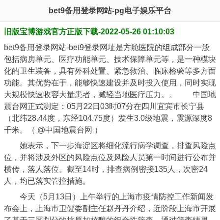
bet9备用登录网站-pg电子娱乐平台
旧版宝博游戏官方正版下载-2022-05-26 01:10:03
bet9备用登录网站-bet9登录网址是方舱医院的组成部分一般
包括病房单元、医疗功能单元、技术保障单元等，是一种模块
化的卫生装备，具有外科处置、紧急救治、临床检验等多方面
功能。其优势在于，能够快速建设并及时投入使用，同时实现
大规模快速收容大量患者，减轻当地医疗压力。。 中国地
震台网正式测定：05月22日03时07分在四川宜宾市长宁县
（北纬28.44度，东经104.75度）发生3.0级地震，震源深度8
千米。（ @中国地震台网 ）
她表示，下一步海淀区将细化流行病学调查，排查风险点
位，并将涉及外区的风险点位及风险人员第一时间进行公布并
横传，落人落位。截至14时，排查病例密接135人，次密24
人，均已落实管控措施。
今天（5月13日）上午举行的上海市疫情防控工作新闻发
布会上，上海市卫健委副主任赵丹丹介绍，近阶段上海市开展