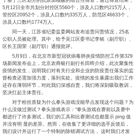
了基于三区划分的抗原加核酸的组合性筛查，通过筛查结果，
5月12日全市共划分封控区5560个，涉及人口数约215万人，
管控区20952个，涉及人口数约335万人，防范区46633个，
涉及人口数约1774万人。
同一天，江苏省纪委监委网站发布追责问责情况，25名
公职人员被处理。其中，给予吴江区委书记李铭（副厅职）、
区长王国荣（副厅职）通报批评。
5月9日，在北京市新型冠状病毒肺炎疫情防控工作第329
场新闻发布会上，北京农商银行副行长田晖介绍，此次聚集性
疫情的发生，说明我们对有关行业和企业的防疫责任落实的监
督检查还需加强力度，落到实处。疫情的发生暴露出我们工作
还存在薄弱环节，
对此我们深感自责，我们将深刻吸取教训，
坚决扛起主体责任。
对于粉丝质疑为什么拳头游戏没能早点发现这个问题？为
什么没做过测试？拳头游戏表示：“拳头游戏在赛前以及赛中
都进行了许多测试，我们的工具和比赛测试也都显示 ping 值
并没有明 显的差异。然而，在收集了更详细的选手反馈后，
我们设计并运行了一个特制的除错调试方法， 这时我们才发