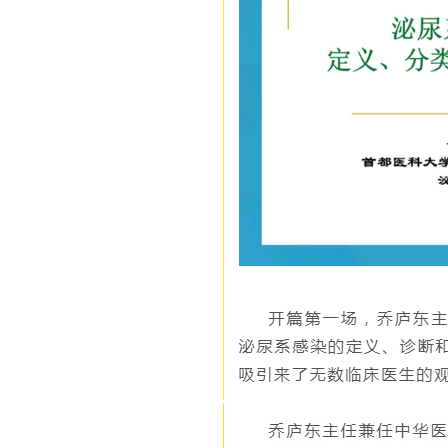
美乐力®磷霉素氨丁三...
迅敏®阿奇霉素胶囊
全天麻片
奇方金诺®干鱼腥草定...