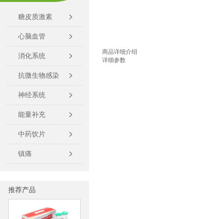
的产品中心
糖皮质激素
心脑血管
商品详细介绍
消化系统
详细参数
抗微生物感染
神经系统
能量补充
中药饮片
镇痛
推荐产品